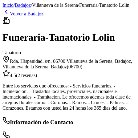
Inicio
/
Badajoz
/
Villanueva de la Serena
/
Funeraria-Tanatorio Lolin
Volver a
Badajoz
Funeraria-Tanatorio Lolin
Tanatorio
Rda. Hispanidad, s/n, 06700 Villanueva de la Serena, Badajoz
,
Villanueva de la Serena
,
Badajoz
(
06700
)
4.5
(
2
reseñas)
Entre los servicios que ofrecemos: - Servicios funerarios. -
Incineracion. - Traslados locales, provinciales, nacionales e
internacionales. - Tramitacion. Le ofrecemos ademas toda clase de
arreglos florales como: - Coronas. - Ramos. - Cruces. - Palmas. -
Corazones. Estamos con usted las 24 horas los 365 dias del ano.
Información de Contacto