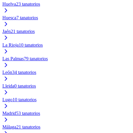
Huelva
23
tanatorios
Huesca
7
tanatorios
Jaén
21
tanatorios
La Rioja
10
tanatorios
Las Palmas
79
tanatorios
León
34
tanatorios
Lleida
0
tanatorios
Lugo
10
tanatorios
Madrid
53
tanatorios
Málaga
21
tanatorios