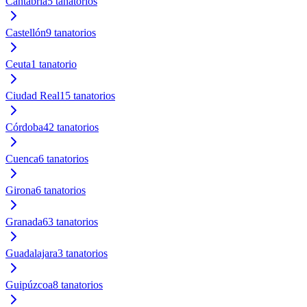
Cantabria
5
tanatorios
Castellón
9
tanatorios
Ceuta
1
tanatorio
Ciudad Real
15
tanatorios
Córdoba
42
tanatorios
Cuenca
6
tanatorios
Girona
6
tanatorios
Granada
63
tanatorios
Guadalajara
3
tanatorios
Guipúzcoa
8
tanatorios