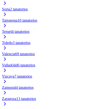
Soria
2
tanatorios
Tarragona
10
tanatorios
Teruel
4
tanatorios
Toledo
3
tanatorios
Valencia
69
tanatorios
Valladolid
6
tanatorios
Vizcaya
7
tanatorios
Zamora
44
tanatorios
Zaragoza
13
tanatorios