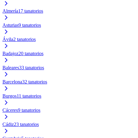
Almería
17
tanatorios
Asturias
9
tanatorios
Ávila
2
tanatorios
Badajoz
20
tanatorios
Baleares
33
tanatorios
Barcelona
32
tanatorios
Burgos
11
tanatorios
Cáceres
9
tanatorios
Cádiz
23
tanatorios