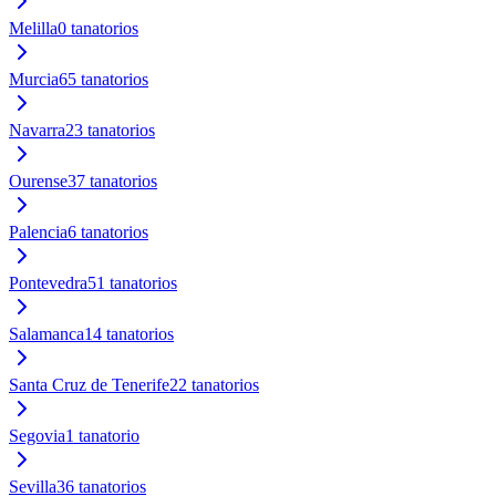
Melilla
0
tanatorios
Murcia
65
tanatorios
Navarra
23
tanatorios
Ourense
37
tanatorios
Palencia
6
tanatorios
Pontevedra
51
tanatorios
Salamanca
14
tanatorios
Santa Cruz de Tenerife
22
tanatorios
Segovia
1
tanatorio
Sevilla
36
tanatorios