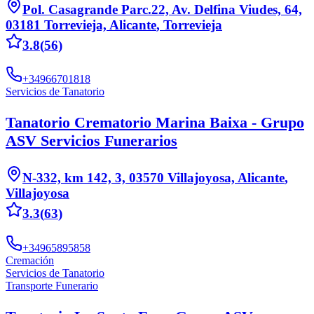
Pol. Casagrande Parc.22, Av. Delfina Viudes, 64,
03181 Torrevieja, Alicante
,
Torrevieja
3.8
(
56
)
+34966701818
Servicios de Tanatorio
Tanatorio Crematorio Marina Baixa - Grupo
ASV Servicios Funerarios
N-332, km 142, 3, 03570 Villajoyosa, Alicante
,
Villajoyosa
3.3
(
63
)
+34965895858
Cremación
Servicios de Tanatorio
Transporte Funerario