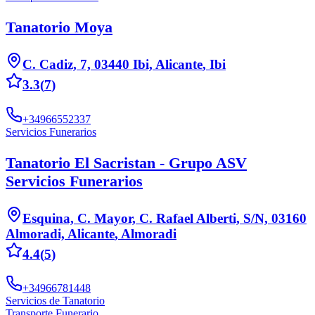
Tanatorio Moya
C. Cadiz, 7, 03440 Ibi, Alicante
,
Ibi
3.3
(
7
)
+34966552337
Servicios Funerarios
Tanatorio El Sacristan - Grupo ASV
Servicios Funerarios
Esquina, C. Mayor, C. Rafael Alberti, S/N, 03160
Almoradi, Alicante
,
Almoradi
4.4
(
5
)
+34966781448
Servicios de Tanatorio
Transporte Funerario