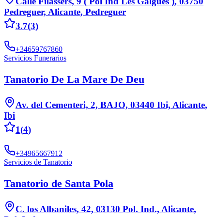
Calle Filassers, 9 ( Pol Ind Les Galgues ), 03750
Pedreguer, Alicante
,
Pedreguer
3.7
(
3
)
+34659767860
Servicios Funerarios
Tanatorio De La Mare De Deu
Av. del Cementeri, 2, BAJO, 03440 Ibi, Alicante
,
Ibi
1
(
4
)
+34965667912
Servicios de Tanatorio
Tanatorio de Santa Pola
C. los Albaniles, 42, 03130 Pol. Ind., Alicante
,