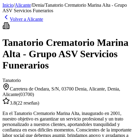
Inicio
/
Alicante
/
Denia
/
Tanatorio Crematorio Marina Alta - Grupo
ASV Servicios Funerarios
Volver a
Alicante
Tanatorio Crematorio Marina
Alta - Grupo ASV Servicios
Funerarios
Tanatorio
Carretera de Ondara, S/N, 03700 Denia, Alicante
,
Denia
,
Alicante
(
03700
)
3.8
(
22
reseñas)
En el Tanatorio Crematorio Marina Alta, inaugurado en 2001,
nuestro objetivo es garantizar un servicio profesional y un trato
personalizado a nuestros clientes, aportandoles tranquilidad y
confianza en esos dificiles momentos. Conscientes de la importante
labor social que debemos asumir, brindamos apoyo y ayudamos a