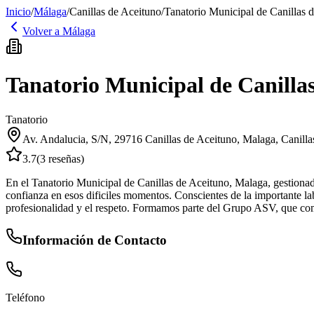
Inicio
/
Málaga
/
Canillas de Aceituno
/
Tanatorio Municipal de Canillas 
Volver a
Málaga
Tanatorio Municipal de Canilla
Tanatorio
Av. Andalucia, S/N, 29716 Canillas de Aceituno, Malaga
,
Canilla
3.7
(
3
reseñas)
En el Tanatorio Municipal de Canillas de Aceituno, Malaga, gestionado 
confianza en esos dificiles momentos. Conscientes de la importante l
profesionalidad y el respeto. Formamos parte del Grupo ASV, que com
Información de Contacto
Teléfono